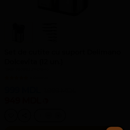
Set de cutite cu suport Delimano
Dolcevita (12 un.)
SKU:
110082237-010-ro
5 Recenzii
999
MDL
1.999
MDL
949
MDL