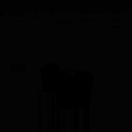
Reduceri pâna la -70%
VEZI OFERTE
Magazinele
022
Noastre
264
RO
RU
165
-50%