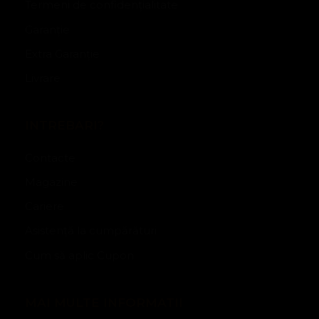
Termeni de confidențialitate
Garanție
Extra Garanție
Livrare
INTREBARI?
Contacte
Magazine
Cariere
Asistență la cumpărături
Cum să aplic Cupon
MAI MULTE INFORMATII