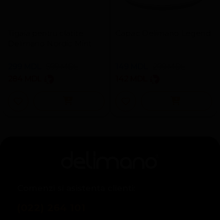
Tigaia pentru clatite
Capac Delimano Legend
Delimano Nordic Mint
299
MDL
599
MDL
149
MDL
299
MDL
284
MDL
142
MDL
Comenzi si asistenta clienti:
(022) 264 101