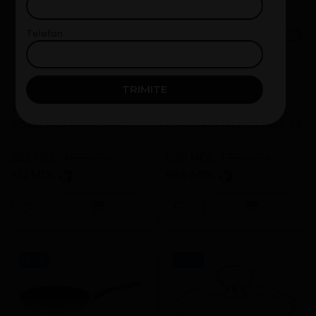
-40%
-50%
Telefon
TRIMITE
Tava cu capac Delimano
Tava rotunda cu capac
Royal Supreme Glass
Delimano Nordic Mint 28
cm
539
MDL
899
MDL
699
MDL
1.399
MDL
512
MDL
664
MDL
-50%
-50%