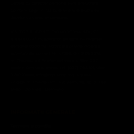
Datele cu caracter personal sunt prelucrate
conform Legii nr. 133 cu privire la prelucrarea
datelor cu caracter personal.
ICS 'TOP SHOP STUDIOMODERNA' SRL, CF
1010600027395, operator de date cu caracter
personal 0000718. Notificare privind initierea
activitati de comert Nr. 47366, din 31.05.2018,
m. Chisinau, bd. Stefan cel Mare si Sfint 202,
cladire Kentford, anexa, tel.: (022) 264 101, viber
078070888, info@top-shop.md. Adresa
juridica: m. Chisinau str. Bucuresti, 96, ap.13. Top
Shop | Dormeo | Delimano
INFORMATII GENERALE
Termeni și condiții