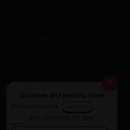
Cutit bucatar 20 cm.
Cutit pentru paine 20 cm.
Cutit dezosat 20 cm.
Cutit universal 12,5 cm.
Cutit pentru legume 9 cm.
Foarfeca.
Tabla de tocat cu ascutitor incorporat.
Polonic.
Tel.
Spatula.
Lingura cu gauri.
Suport pentru cutite.
Suntem aici pentru tine!
Contactează-ne
022 264 071
Produse Similare
Mai Multe Produse
sau comandă un apel
Nume