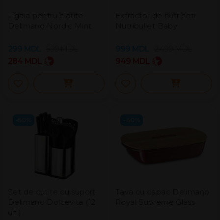
Tigaia pentru clatite
Extractor de nutrienti
Delimano Nordic Mint
Nutribullet Baby
299
MDL
599
MDL
999
MDL
2.499
MDL
284
MDL
949
MDL
-50%
-40%
Set de cutite cu suport
Tava cu capac Delimano
Delimano Dolcevita (12
Royal Supreme Glass
un.)