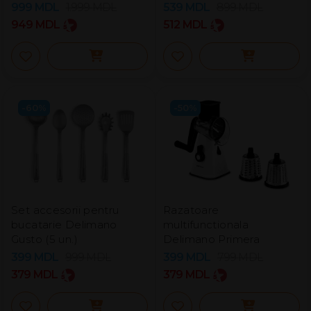
999
MDL
1.999
MDL
539
MDL
899
MDL
949
MDL
512
MDL
-60%
-50%
Set accesorii pentru
Razatoare
bucatarie Delimano
multifunctionala
Gusto (5 un.)
Delimano Primera
399
MDL
999
MDL
399
MDL
799
MDL
379
MDL
379
MDL