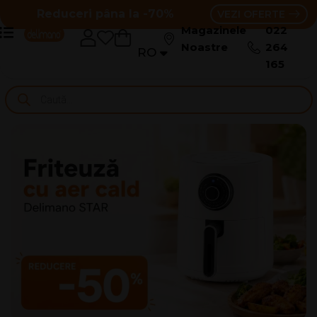
Reduceri pâna la -70%
VEZI OFERTE
Magazinele
022
Noastre
264
RO
RU
165