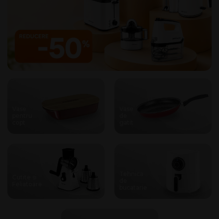
Vase
Vase
pentru
de
copt
gatit
Tehnica
Cutite si
de
Feliatoare
bucatarie