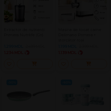
Extractor de nutrienți
Masina de tocat carne
Primera Nutrilife (Gri)
Delimano Primera +
storcător roșii
1.299
MDL
2.499
MDL
1.199
MDL
2.399
MDL
1.234
MDL
1.139
MDL
-50%
-60%