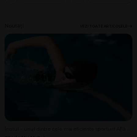
Noutăți
VEZI TOATE ARTICOLELE
Înotul – unul dintre cele mai eficiente sporturi! Află ce beneficii îți aduce