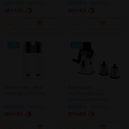
699
MDL
999
MDL
599
MDL
799
MDL
664
MDL
569
MDL
-25%
-50%
Rasnita de cafea
Razatoare
Delimano Primera
multifunctionala
Delimano Primera
599
MDL
799
MDL
399
MDL
799
MDL
569
MDL
379
MDL