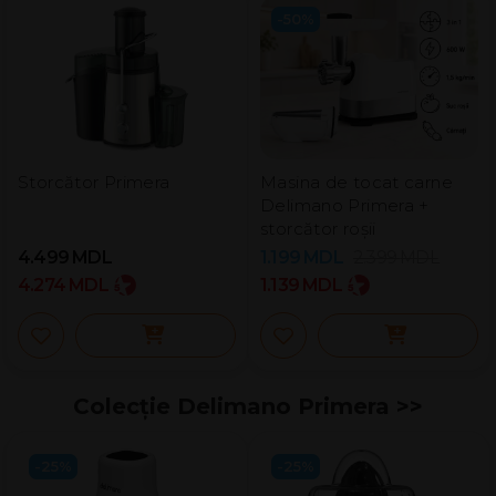
-50%
Storcător Primera
Masina de tocat carne
Delimano Primera +
storcător roșii
4.499
MDL
1.199
MDL
2.399
MDL
4.274
MDL
1.139
MDL
Colecție Delimano Primera​ >>
-25%
-25%