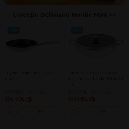
Colecție Delimano Nordic Mint​ >>
-50%
-50%
Tigaie Delimano Nordic
Tava rotunda cu capac
Mint
Delimano Nordic Mint 28
cm
299
MDL
599
MDL
699
MDL
1.399
MDL
284
MDL
664
MDL