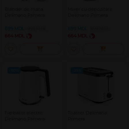
Blender de mana
Mixer cu depozitare
Delimano Primera
Delimano Primera
699
MDL
999
MDL
699
MDL
999
MDL
664
MDL
664
MDL
-30%
-25%
Fierbator electric
Toaster Delimano
Delimano Primera
Primera