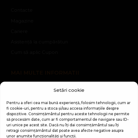
Contacte
Magazine
Cariere
Asistență la cumpărături
Cum să aplic Cupon
MAI MULTE INFORMATII
Despre companie
Setări cookie
Noutăți
Pentru a oferi cea mai bună experiență, folosim tehnologii, cum ar
Regulament Campanie „100 zile pana la vis”
fi cookie-uri, pentru a stoca și/sau accesa informațiile despre
dispozitive. Consimțământul pentru aceste tehnologii ne permite
să procesăm date, cum ar fi comportamentul de navigare sau ID-
uri unice pe acest site. Dacă nu îți dai consimțământul sau îți
retragi consimțământul dat poate avea afecte negative asupra
unor anumite funcționalități și funcții.