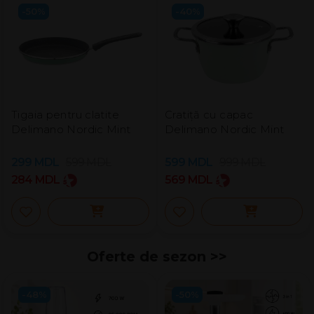
-50%
-40%
Tigaia pentru clatite
Cratiță cu capac
Delimano Nordic Mint
Delimano Nordic Mint
299
MDL
599
MDL
599
MDL
999
MDL
284
MDL
569
MDL
Oferte de sezon >>
-48%
-50%