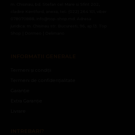
m. Chisinau, bd. Stefan cel Mare si Sfint 202,
cladire Kentford, anexa, tel.: (022) 264 101, viber
078070888, info@top-shop.md. Adresa
juridica: m. Chisinau str. Bucuresti, 96, ap.13. Top
Shop | Dormeo | Delimano
INFORMATII GENERALE
Termeni și condiții
Termeni de confidențialitate
Garanție
Extra Garanție
Livrare
INTREBARI?