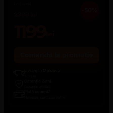
Preț vechi
-50%
2399 lei
1199
lei
Comandă la promoție
Livrare în Moldova
1-5 zile
Garanție 2 ani
Garanție oficială
Plată comodă
Numerar, card sau online