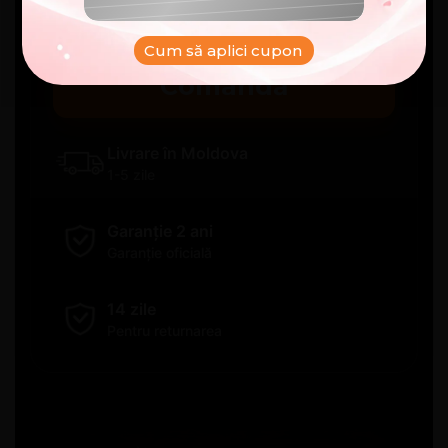
lei
Cum să aplici cupon
Comandă
Livrare în Moldova
1-5 zile
Garanție 2 ani
Garanție oficială
14 zile
Pentru returnarea