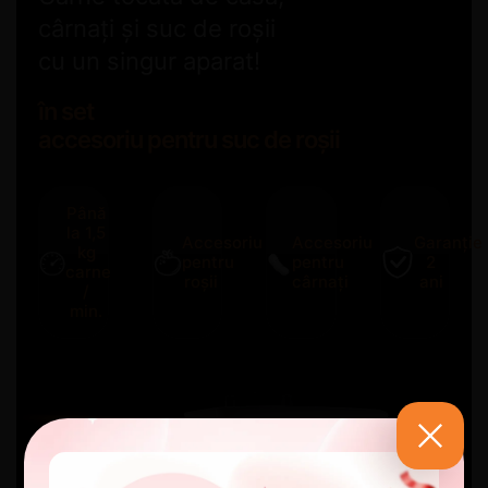
cârnați și suc de roșii
cu un singur aparat!
în set
accesoriu pentru suc de roșii
Până
la 1,5
Accesoriu
Accesoriu
Garanție
kg
pentru
pentru
2
carne
roșii
cârnați
ani
/
min.