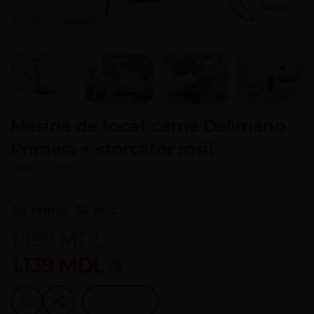
Masina de tocat carne Delimano
Primera + storcător roșii
SKU:
110088182-010-ro
0 Recenzii
Au rămas:
52
buc.
1.199
MDL
2.399
MDL
1.139
MDL