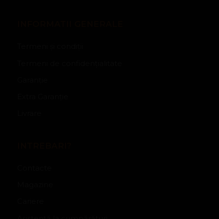
INFORMATII GENERALE
Termeni și condiții
Termeni de confidențialitate
Garanție
Extra Garanție
Livrare
INTREBARI?
Contacte
Magazine
Cariere
Asistență la cumpărături