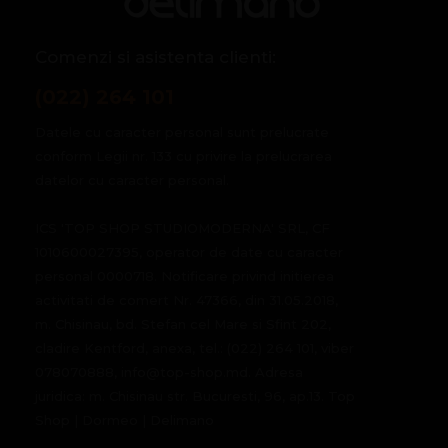
Comenzi si asistenta clienti:
(022) 264 101
Datele cu caracter personal sunt prelucrate
conform Legii nr. 133 cu privire la prelucrarea
datelor cu caracter personal.
ICS 'TOP SHOP STUDIOMODERNA' SRL, CF
1010600027395, operator de date cu caracter
personal 0000718. Notificare privind initierea
activitati de comert Nr. 47366, din 31.05.2018,
m. Chisinau, bd. Stefan cel Mare si Sfint 202,
cladire Kentford, anexa, tel.: (022) 264 101, viber
078070888, info@top-shop.md. Adresa
juridica: m. Chisinau str. Bucuresti, 96, ap.13. Top
Shop | Dormeo | Delimano