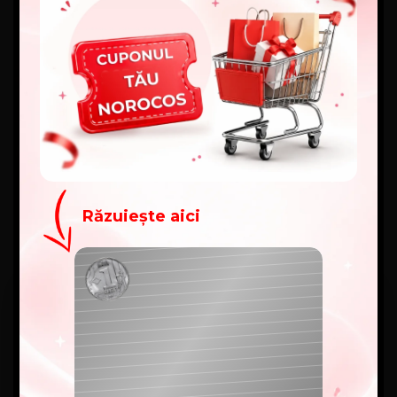
Răzuiește aici
Felicitări!
Ai câștigat un cupon de
Preț vechi
100
lei
-50%
2399 lei
Cuponul tău:
1199
NOROC