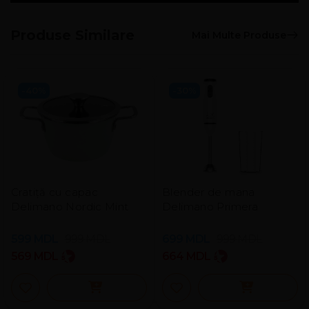
Produse Similare
Mai Multe Produse
-40%
-30%
Cratiță cu capac
Blender de mana
Delimano Nordic Mint
Delimano Primera
599
MDL
999
MDL
699
MDL
999
MDL
569
MDL
664
MDL