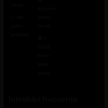
cârnați
Accesorii
Mai
pentru
puține
cârnați
posibilități
3
funcții
într-un
singur
aparat
Întrebări frecvente