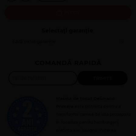
ÎN COȘ
Selectați garanție
Rate 0%
COMANDĂ RAPIDĂ
300
lei x
4
luni
Solicită
TRIMITE
Masina de tocat Delimano
Primera
este potrivita pentru a
transforma carnea de vita proaspata
in tocatura pentru hamburgeri,
placinta sau lasagna. Puterea