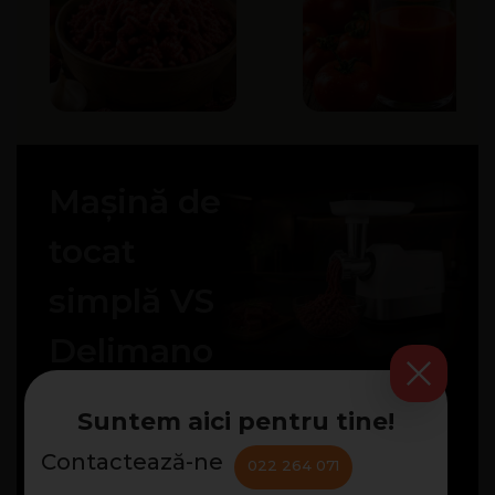
Mașină de
tocat
simplă VS
Delimano
PRIMERA
Suntem aici pentru tine!
MAȘINĂ
Contactează-ne
022 264 071
MAȘINA
DE