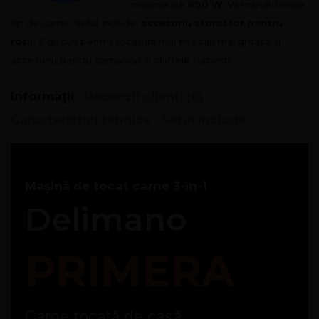
maxima de
600 W
. Va marunti orice
tip de carne. Setul include:
accesoriu storcător pentru
roșii
, 2 discuri pentru tocatura mai fina sau mai groasa si
accesoriu pentru carnaciori si chiftele turcesti.
Informații
Recenzii clienți
(0)
Caracteristici tehnice
Setul include
Mașină de tocat carne 3-în-1
Delimano
PRIMERA
Carne tocată de casă,