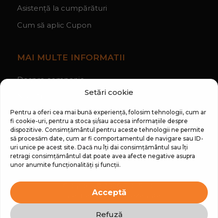
Asistență la cumpărături
Cum să aplic Cupon
MAI MULTE INFORMATII
Despre companie
Setări cookie
Noutăți
Regulament Campanie „100 zile pana la vis”
Pentru a oferi cea mai bună experiență, folosim tehnologii, cum ar
fi cookie-uri, pentru a stoca și/sau accesa informațiile despre
dispozitive. Consimțământul pentru aceste tehnologii ne permite
să procesăm date, cum ar fi comportamentul de navigare sau ID-
uri unice pe acest site. Dacă nu îți dai consimțământul sau îți
retragi consimțământul dat poate avea afecte negative asupra
unor anumite funcționalități și funcții.
Copyright © 2026 Top Shop
Acceptă
Toate drepturile sunt rezervate.
Refuză