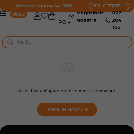
Reduceri pâna la -70%
VEZI OFERTE
Magazinele
022
Noastre
264
RO
RU
165
Nu au fost adăugate produse pentru comparare.
MERGI IN MAGAZIN