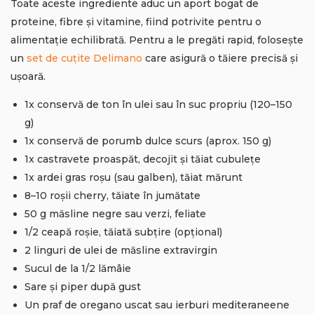
Toate aceste ingrediente aduc un aport bogat de
proteine, fibre și vitamine, fiind potrivite pentru o
alimentație echilibrată. Pentru a le pregăti rapid, folosește
un
set de cuțite Delimano
care asigură o tăiere precisă și
ușoară.
1x conservă de ton în ulei sau în suc propriu (120–150
g)
1x conservă de porumb dulce scurs (aprox. 150 g)
1x castravete proaspăt, decojit și tăiat cubulețe
1x ardei gras roșu (sau galben), tăiat mărunt
8–10 roșii cherry, tăiate în jumătate
50 g măsline negre sau verzi, feliate
1/2 ceapă roșie, tăiată subțire (opțional)
2 linguri de ulei de măsline extravirgin
Sucul de la 1/2 lămâie
Sare și piper după gust
Un praf de oregano uscat sau ierburi mediteraneene