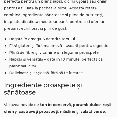
perfectă pentru un prânz rapid, o cină ușoară sau chiar
pentru a fi luată la pachet la birou. Această rețetă
combină ingrediente sănătoase și pline de nutrienți,
inspirate din dieta mediteraneană, pentru a-ți oferi un
preparat echilibrat și plin de gust.
Bogată în omega-3 datorită tonului
Fără gluten și fără maioneză – ușoară pentru digestie
Plină de fibre și vitamine din legume proaspete
Rapidă și versatilă – gata în 10 minute, perfectă ca
prânz sau cină
Delicioasă și sățioasă, fără să te încarce
Ingrediente proaspete și
sănătoase
Vei avea nevoie de
ton în conservă
,
porumb dulce
,
roșii
cherry
,
castraveți proaspeți
,
măsline
și
salată verde
.