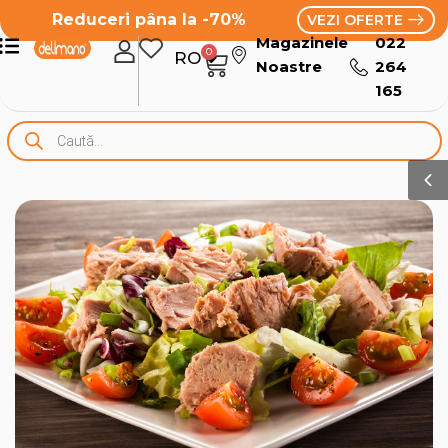
Reduceri pâna la -70%
VEZI OFERTE
Magazinele
022
0
RO
RU
Noastre
264
165