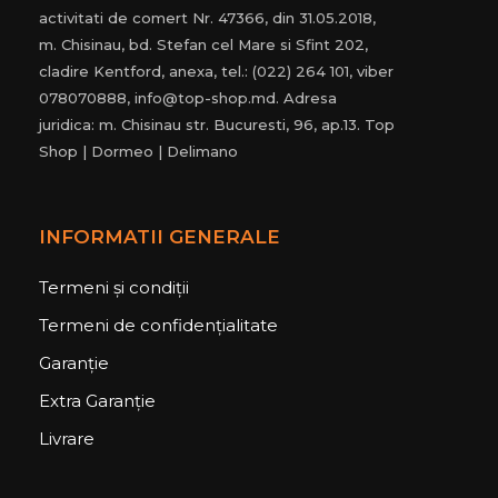
activitati de comert Nr. 47366, din 31.05.2018,
m. Chisinau, bd. Stefan cel Mare si Sfint 202,
cladire Kentford, anexa, tel.: (022) 264 101, viber
078070888, info@top-shop.md. Adresa
juridica: m. Chisinau str. Bucuresti, 96, ap.13. Top
Shop | Dormeo | Delimano
INFORMATII GENERALE
Termeni și condiții
Termeni de confidențialitate
Garanție
Extra Garanție
Livrare