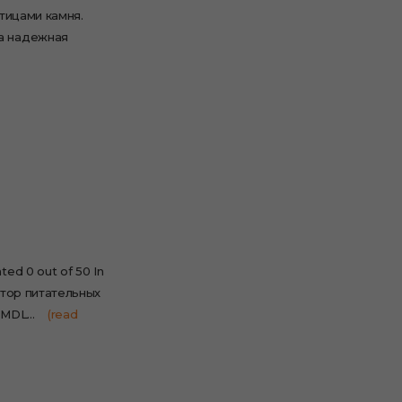
тицами камня.
а надежная
ed 0 out of 50 In
ктор питательных
9 MDL…
(read