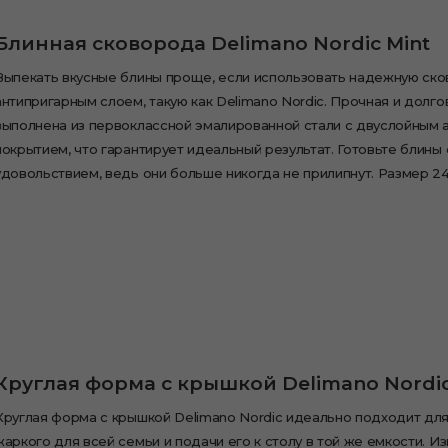
Блинная сковорода Delimano Nordic Mint
Выпекать вкусные блины проще, если использовать надежную ско
антипригарным слоем, такую как Delimano Nordic. Прочная и долго
выполнена из первоклассной эмалированной стали с двуслойным 
покрытием, что гарантирует идеальный результат. Готовьте блины 
удовольствием, ведь они больше никогда не прилипнут. Размер 24
Круглая форма с крышкой Delimano Nordic
Круглая форма с крышкой Delimano Nordic идеально подходит дл
жаркого для всей семьи и подачи его к столу в той же емкости. И