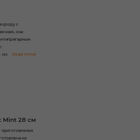
вороду с
вечная, она
антипригарным
с
 см.
(read more)
 Mint 28 см
я приготовления
зготовлена из