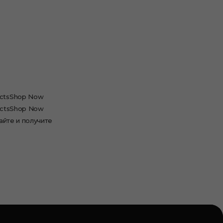
uctsShop Now
uctsShop Now
айте и получите