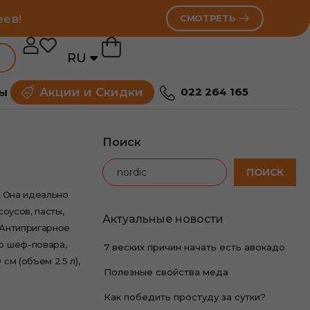
еев!
СМОТРЕТЬ
RU
RO
ы
Акции и Скидки
022 264 165
Поиск
ПОИСК
. Она идеально
оусов, пасты,
Актуальные новости
. Антипригарное
о шеф-повара,
7 веских причин начать есть авокадо
см (объем 2.5 л),
Полезные свойства меда
Как победить простуду за сутки?