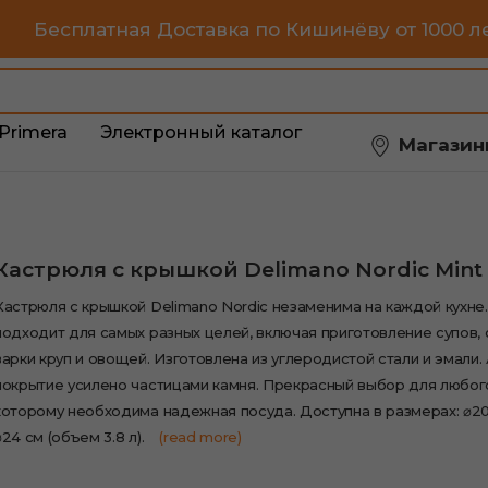
Бесплатная Доставка по Кишинёву от 1000 л
Primera
Электронный каталог
Магазин
Кастрюля с крышкой Delimano Nordic Mint
Кастрюля с крышкой Delimano Nordic незаменима на каждой кухне
подходит для самых разных целей, включая приготовление супов, с
варки круп и овощей. Изготовлена из углеродистой стали и эмали
покрытие усилено частицами камня. Прекрасный выбор для любог
которому необходима надежная посуда. Доступна в размерах: ⌀20 
⌀24 см (объем 3.8 л).
(read more)