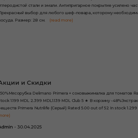
углеродистой стали и эмали. Антипригарное покрытие усилено час
Прекрасный выбор для любого шеф-повара, которому необходим
посуда. Размер: 28 см.
(read more)
Акции и Скидки
-50%Мясорубка Delimano Primera + соковыжималка для томатов Rat
stock 1.199 MDL 2.399 MDL1.139 MDL Club 5 ★ В корзину -48%Экстра
веществ Primera Nutrilife (Серый) Rated 5.00 out of 52 In stock 1.29
more)
Admin
30.04.2025