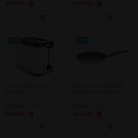
379
MDL
499
MDL
-25%
-50%
Тостер Delimano
Блинная сковорода
Primera
Delimano Nordic Mint
599
MDL
799
MDL
299
MDL
599
MDL
569
MDL
284
MDL