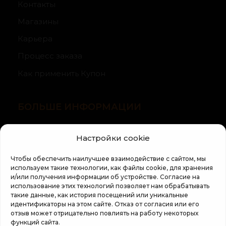
Контакты
Магазины
Карьера
Процесс заказа
Как применить Купон
БОЛЬШЕ ИНФОРМАЦИИ
О компании
Настройки cookie
Статьи
Чтобы обеспечить наилучшее взаимодействие с сайтом, мы
Регламент кампании «100 zile pana la vis»
используем такие технологии, как файлы cookie, для хранения
и/или получения информации об устройстве. Согласие на
использование этих технологий позволяет нам обрабатывать
такие данные, как история посещений или уникальные
идентификаторы на этом сайте. Отказ от согласия или его
отзыв может отрицательно повлиять на работу некоторых
функций сайта.