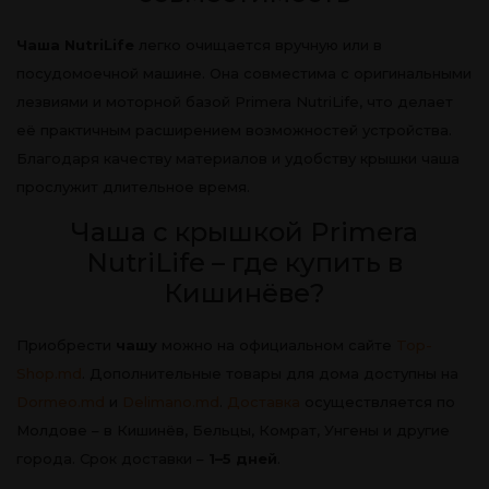
Чаша NutriLife
легко очищается вручную или в
посудомоечной машине. Она совместима с оригинальными
лезвиями и моторной базой Primera NutriLife, что делает
её практичным расширением возможностей устройства.
Благодаря качеству материалов и удобству крышки чаша
прослужит длительное время.
Чаша с крышкой Primera
NutriLife – где купить в
Кишинёве?
Приобрести
чашу
можно на официальном сайте
Top-
Shop.md
. Дополнительные товары для дома доступны на
Dormeo.md
и
Delimano.md
.
Доставка
осуществляется по
Молдове – в Кишинёв, Бельцы, Комрат, Унгены и другие
города. Срок доставки –
1–5 дней
.