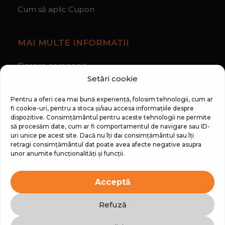
Cum să aplic Cupon
MAI MULTE INFORMATII
Despre companie
Setări cookie
Noutăți
Regulament Campanie „100 zile pana la vis”
Pentru a oferi cea mai bună experiență, folosim tehnologii, cum ar
fi cookie-uri, pentru a stoca și/sau accesa informațiile despre
dispozitive. Consimțământul pentru aceste tehnologii ne permite
să procesăm date, cum ar fi comportamentul de navigare sau ID-
uri unice pe acest site. Dacă nu îți dai consimțământul sau îți
retragi consimțământul dat poate avea afecte negative asupra
unor anumite funcționalități și funcții.
Copyright © 2026 Top Shop
Acceptă
Toate drepturile sunt rezervate.
Refuză
Folosim plată sigură