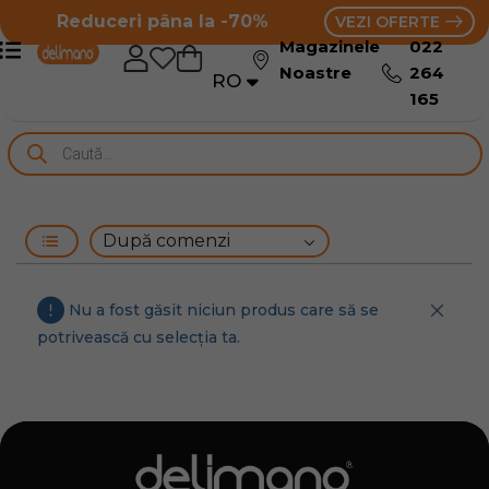
Reduceri pâna la -70%
VEZI OFERTE
Magazinele
022
Noastre
264
RO
RU
165
Nu a fost găsit niciun produs care să se
potrivească cu selecția ta.