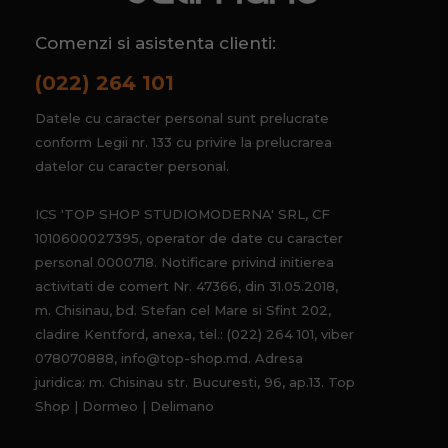
Comenzi si asistenta clienti:
(022) 264 101
Datele cu caracter personal sunt prelucrate
conform Legii nr. 133 cu privire la prelucrarea
datelor cu caracter personal.
ICS 'TOP SHOP STUDIOMODERNA' SRL, CF
1010600027395, operator de date cu caracter
personal 0000718. Notificare privind initierea
activitati de comert Nr. 47366, din 31.05.2018,
m. Chisinau, bd. Stefan cel Mare si Sfint 202,
cladire Kentford, anexa, tel.: (022) 264 101, viber
078070888, info@top-shop.md. Adresa
juridica: m. Chisinau str. Bucuresti, 96, ap.13. Top
Shop | Dormeo | Delimano