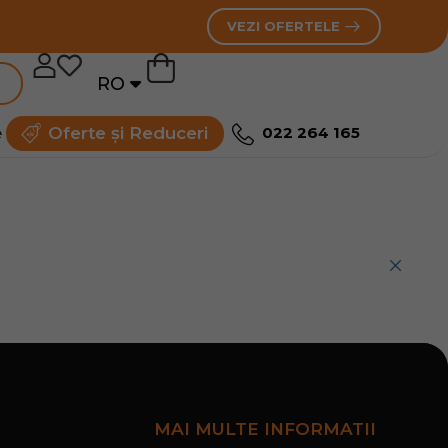
VEZI OFERTELE
RO
RU
e
Oferte și Reduceri
022 264 165
MAI MULTE INFORMATII