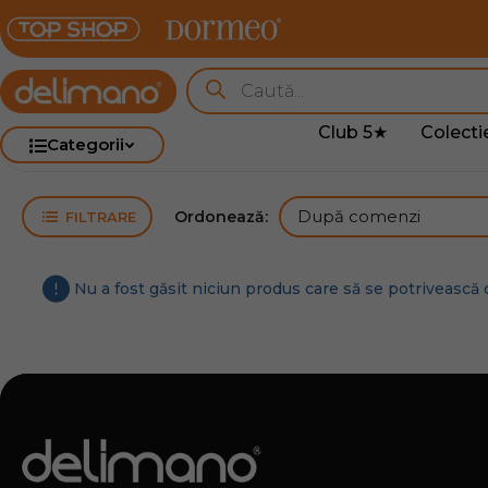
Club 5★
Colecti
Categorii
Ordonează:
FILTRARE
Nu a fost găsit niciun produs care să se potrivească c