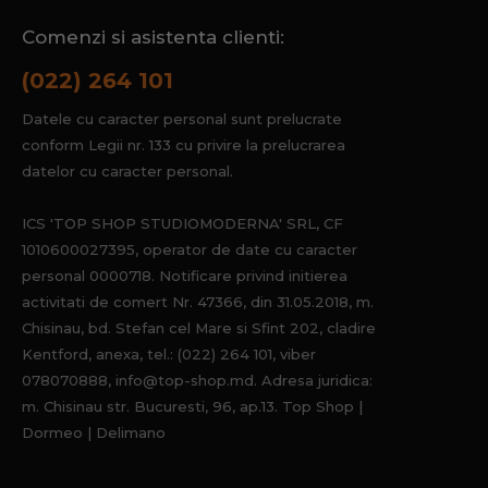
Comenzi si asistenta clienti:
(022) 264 101
Datele cu caracter personal sunt prelucrate
conform Legii nr. 133 cu privire la prelucrarea
datelor cu caracter personal.
ICS 'TOP SHOP STUDIOMODERNA' SRL, CF
1010600027395, operator de date cu caracter
personal 0000718. Notificare privind initierea
activitati de comert Nr. 47366, din 31.05.2018, m.
Chisinau, bd. Stefan cel Mare si Sfint 202, cladire
Kentford, anexa, tel.: (022) 264 101, viber
078070888, info@top-shop.md. Adresa juridica:
m. Chisinau str. Bucuresti, 96, ap.13. Top Shop |
Dormeo | Delimano