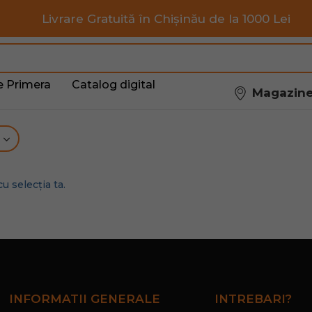
Livrare Gratuită în Chișinău de la 1000 Lei
e Primera
Catalog digital
Magazin
u selecția ta.
INFORMATII GENERALE
INTREBARI?