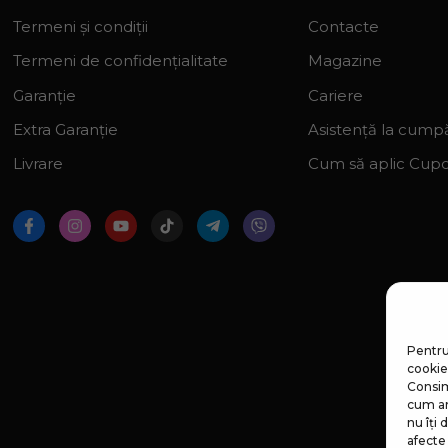
Termeni și condiții
Contacte
Termeni de confidențialitate
Magazine
Garanție
Cariere
Extra Garanție
Asistență la cumpă
Livrare
Cum să aplic Cup
Pentru
cookie-
Consim
cum ar
nu îți
afecte 