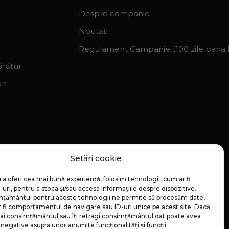
Despre companie
Noutăți
Regulament Campanie „100 zile pana la
rături
on
Setări cookie
 a oferi cea mai bună experiență, folosim tehnologii, cum ar fi
uri, pentru a stoca și/sau accesa informațiile despre dispozitive.
țământul pentru aceste tehnologii ne permite să procesăm date,
 fi comportamentul de navigare sau ID-uri unice pe acest site. Dacă
 dai consimțământul sau îți retragi consimțământul dat poate avea
negative asupra unor anumite funcționalități și funcții.